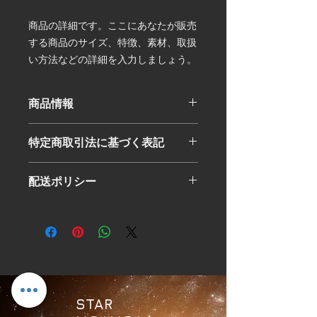
商品の詳細です。ここにあなたが販売
する商品のサイズ、特徴、素材、取扱
い方法などの詳細を入力しましょう。
商品情報
商品の詳細です。ここにあなたが販売
特定商取引法に基づく表記
する商品のサイズ、特徴、素材、取扱
い方法などの詳細を入力しましょう。
特定商取引法に基づく表記について記
また、商品のセールスポイントを入力
配送ポリシー
入する欄です。ここに購入者が購入後
して、購入者の興味を引きつけましょ
にどのように返品、交換、また返金で
う。
商品の配送について記入する欄です。
きるかを詳しく示しましょう。手続き
ここに商品の配送について詳しく示し
を明確に示すことでショップと購入者
ましょう。実際に不着が起こった際な
の信頼関係を築くことができます。
どの手続きに関しても詳しく示すこと
で、ショップの信頼度を高めることが
できます。
​STAR