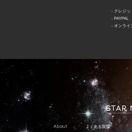
- クレジ
- PAYPAL
- オンラ
​STAR
About
​よくある質問